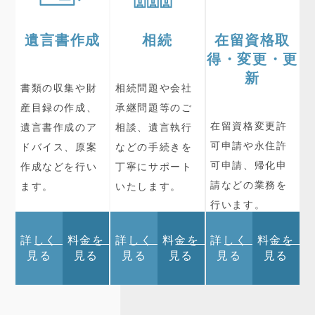
遺言書作成
相続
在留資格取
得・変更・更
新
書類の収集や財
相続問題や会社
産目録の作成、
承継問題等のご
在留資格変更許
遺言書作成のア
相談、遺言執行
可申請や永住許
ドバイス、原案
などの手続きを
可申請、帰化申
作成などを行い
丁寧にサポート
請などの業務を
ます。
いたします。
行います。
詳しく
料金を
詳しく
料金を
詳しく
料金を
見る
見る
見る
見る
見る
見る