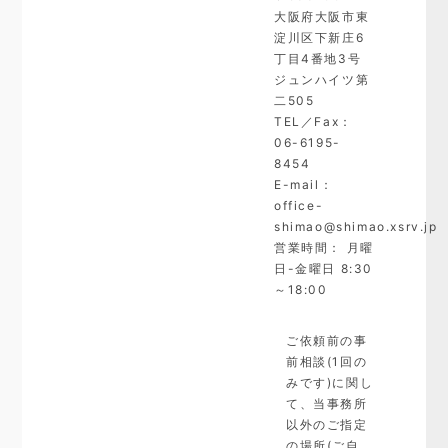
大阪府大阪市東
淀川区下新庄6
丁目4番地3号
ジュンハイツ第
二505
TEL／Fax：
06-6195-
8454
E-mail：
office-
shimao@shimao.xsrv.jp
営業時間： 月曜
日-金曜日 8:30
～18:00
ご依頼前の事
前相談(1回の
みです)に関し
て、当事務所
以外のご指定
の場所(ご自