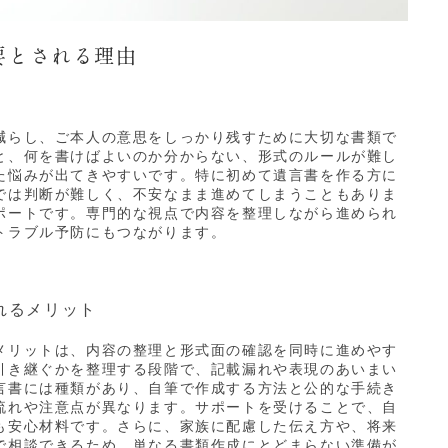
要とされる理由
減らし、ご本人の意思をしっかり残すために大切な書類で
と、何を書けばよいのか分からない、形式のルールが難し
た悩みが出てきやすいです。特に初めて遺言書を作る方に
では判断が難しく、不安なまま進めてしまうこともありま
ポートです。専門的な視点で内容を整理しながら進められ
トラブル予防にもつながります。
れるメリット
メリットは、内容の整理と形式面の確認を同時に進めやす
引き継ぐかを整理する段階で、記載漏れや表現のあいまい
言書には種類があり、自筆で作成する方法と公的な手続き
流れや注意点が異なります。サポートを受けることで、自
も安心材料です。さらに、家族に配慮した伝え方や、将来
で相談できるため、単なる書類作成にとどまらない準備が