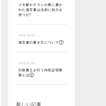
メモ帳やチラシの裏に書か
れた遺言書は法的に効力を
持つか?
2019/10/10
遺言書の書き方について⑦
2020/05/26
行政書士が行う内容証明業
務とは②
新しい記事