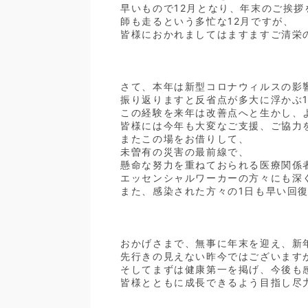
早いもので12月となり、年末のご挨
師も走るという多忙な12月ですが、
皆様におかれましてはますますご清栄
さて、本年は新型コロナウィルスの影
振り返りますと反省点が多大に浮かぶ
この経験を来年は改善点へと生かし、
皆様には今年も大変なご支援、ご協力
またこの場をお借りして、
未曽有の災害の最前線で、
懸命な努力を重ねておられる医療関係
エッセンシャルワーカーの方々にも深
また、感染された方々の1日も早い回
おかげさまで、無事に年末を迎え、新
先行きの見えない昨今ではございます
そしてまずは健康第一を掲げ、今後も
皆様とともに成長できるよう目指し尽