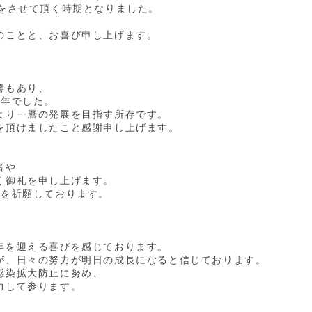
拶をさせて頂く時期となりました。
のことと、お喜び申し上げます。
響もあり、
1年でした。
より一層の発展を目指す所存です。
を頂けましたこと感謝申し上げます。
者や
く御礼を申し上げます。
復を祈願しております。
年を迎える喜びを感じております。
が、日々の努力が明日の成長になると信じております。
感染拡大防止に努め、
力して参ります。