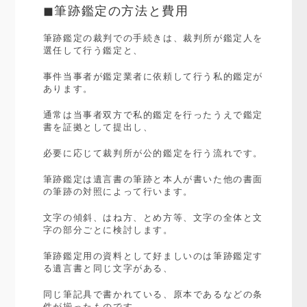
◼︎筆跡鑑定の方法と費用
筆跡鑑定の裁判での手続きは、裁判所が鑑定人を
選任して行う鑑定と、
事件当事者が鑑定業者に依頼して行う私的鑑定が
あります。
通常は当事者双方で私的鑑定を行ったうえで鑑定
書を証拠として提出し、
必要に応じて裁判所が公的鑑定を行う流れです。
筆跡鑑定は遺言書の筆跡と本人が書いた他の書面
の筆跡の対照によって行います。
文字の傾斜、はね方、とめ方等、文字の全体と文
字の部分ごとに検討します。
筆跡鑑定用の資料として好ましいのは筆跡鑑定す
る遺言書と同じ文字がある、
同じ筆記具で書かれている、原本であるなどの条
件が揃ったものです。