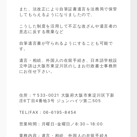
また、法改正により自筆証書遺言を法務局で保管
してもらえるようになりましたので、
こうした制度を活用して不正な改ざんや遺言者の
意志に反する廃棄など
自筆遺言書が守られるようにすることも可能で
す。
遺言・相続、外国人の在留手続き、日本語学校設
立申請は大阪市東淀川区のしまお行政書士事務所
にお任せ下さい。
住所：〒533-0021 大阪府大阪市東淀川区下新
庄6丁目4番地3号 ジュンハイツ第二505
TEL/FAX：06-6195-8454
営業時間：月曜日-金曜日／8:30～18:00
業務内容：遺言・相続、外国人の在留手続き