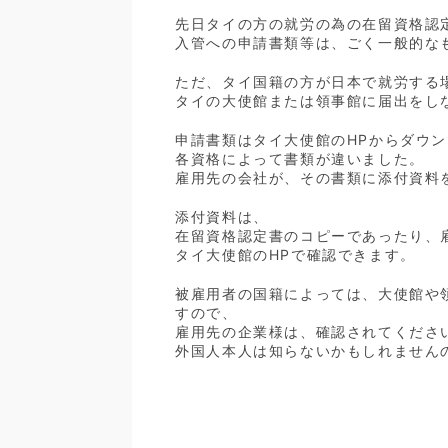
先日タイの方の就労の為の在留資格認
入管への申請書類等は、ごく一般的な
ただ、タイ国籍の方が日本で就労する
タイの大使館または領事館に届出をし
申請書類はタイ大使館のHPからダウ
各資格によって書類が違いました。
雇用先の会社が、その書類に添付資料
添付資料は、
在留資格認定書のコピーであったり、
タイ大使館のHPで確認できます。
被雇用者の国籍によっては、大使館や
すので、
雇用先の企業様は、確認されてくださ
外国人本人は知らないかもしれません