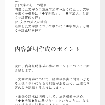
ん。
(1)文字の訂正の場合
間違えた文字を二重線で消す→近くに正しい文字
を書く→欄外に「●字削除」、「●字加入」と書
く→訂正印を押す
(2)文字の挿入の場合
追加した文字数について欄外に「●字加入」と書
く→訂正印を押す
内容証明作成のポイント
次に、内容証明作成の際のポイントについてご紹
介致します。
・文書の内容について、経緯や事実に間違いがあ
ると後々争いになる可能性があるため、正確な内
容のみを記載するようにします。
・主張や請求は明確にして、法的根拠を求め、
「●●法第●条に基づき～」というように、なる
べく法令等を記載するようにします。