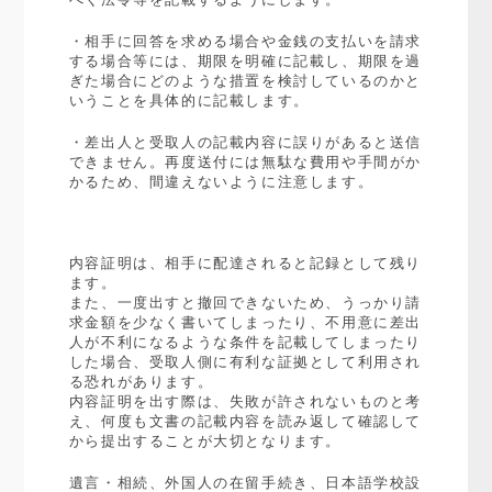
・相手に回答を求める場合や金銭の支払いを請求
する場合等には、期限を明確に記載し、期限を過
ぎた場合にどのような措置を検討しているのかと
いうことを具体的に記載します。
・差出人と受取人の記載内容に誤りがあると送信
できません。再度送付には無駄な費用や手間がか
かるため、間違えないように注意します。
内容証明は、相手に配達されると記録として残り
ます。
また、一度出すと撤回できないため、うっかり請
求金額を少なく書いてしまったり、不用意に差出
人が不利になるような条件を記載してしまったり
した場合、受取人側に有利な証拠として利用され
る恐れがあります。
内容証明を出す際は、失敗が許されないものと考
え、何度も文書の記載内容を読み返して確認して
から提出することが大切となります。
遺言・相続、外国人の在留手続き、日本語学校設