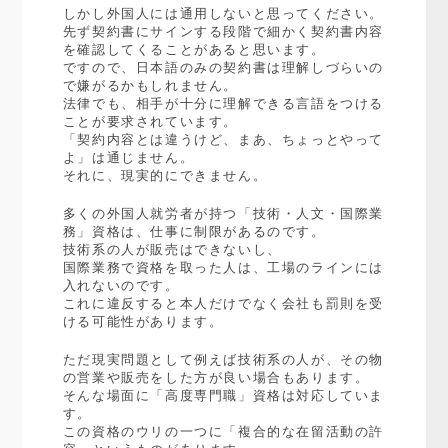
しかし外国人には通用しないと思ってください。
先ず契約書にサインする段階で細かく契約書内容
を確認してくることがあると思います。
ですので、日本語のみの契約書は理解しづらいの
で嫌がるかもしれません。
法律でも、相手が十分に理解できる言語をつける
ことが要求されています。
「契約内容とは違うけど、まあ、ちょっとやって
よ」は通じません。
それに、現実的にできません。
多くの外国人就労者が持つ「技術・人文・国際業
務」資格は、仕事に制限があるのです。
技術系の人が販売はできないし、
国際業務で資格を取った人は、工場のラインには
入れないのです。
これに違反すると本人だけでなく会社も罰則を受
ける可能性があります。
ただ現実問題として例えば技術系の人が、その物
の営業や販売をした方が良い場合もあります。
そんな場面に「高度専門職」資格は対応していま
す。
この資格のウリの一つに「複合的な在留活動の許