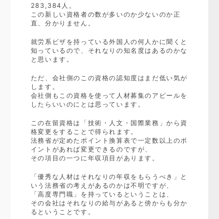
283,384人。
この新しい資格者の数が多いのか少ないのか正
直、分かりません。
就労系ビザを持っている外国人の何人かに聞くと
知っているので、それなりの知名度はあるのかな
と思います。
ただ、会社側のこの資格の認知度はまだ低い気が
します。
会社側もこの資格を使って人材募集のアピールを
したらいいのにとは思っています。
この在留資格は「技術・人文・国際業務」から資
格変更をすることで得られます。
法務省が定めたポイント換算表で一定数以上のポ
イントがあれば変更できるのですが、
その項目の一つに年収項目があります。
「優秀な人材はそれなりの年収をもらうべき」と
いう法務省の考えがあるのかは不明ですが、
「高度専門職」を持っているということは、
その会社はそれなりの給与があると傍からも分か
るということです。