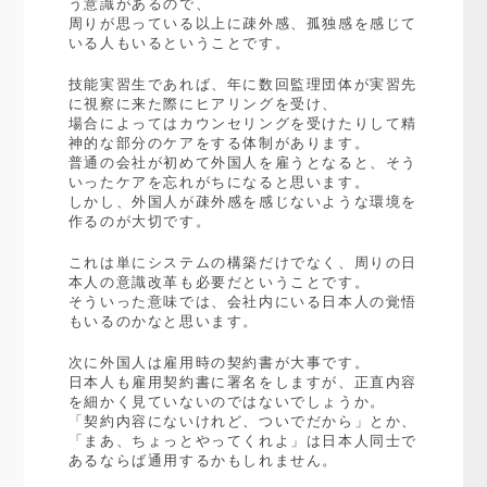
う意識があるので、
周りが思っている以上に疎外感、孤独感を感じて
いる人もいるということです。
技能実習生であれば、年に数回監理団体が実習先
に視察に来た際にヒアリングを受け、
場合によってはカウンセリングを受けたりして精
神的な部分のケアをする体制があります。
普通の会社が初めて外国人を雇うとなると、そう
いったケアを忘れがちになると思います。
しかし、外国人が疎外感を感じないような環境を
作るのが大切です。
これは単にシステムの構築だけでなく、周りの日
本人の意識改革も必要だということです。
そういった意味では、会社内にいる日本人の覚悟
もいるのかなと思います。
次に外国人は雇用時の契約書が大事です。
日本人も雇用契約書に署名をしますが、正直内容
を細かく見ていないのではないでしょうか。
「契約内容にないけれど、ついでだから」とか、
「まあ、ちょっとやってくれよ」は日本人同士で
あるならば通用するかもしれません。