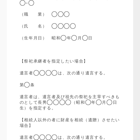
◯
–
◯
（職 業） ◯◯◯
（氏 名） ◯◯◯◯
（生年月日） 昭和◯年◯月◯日
【祭祀承継者を指定したい場合】
遺言者◯◯◯◯は、次の通り遺言する。
第◯条
遺言者は、遺言者及び祖先の祭祀を主宰すべきも
のとして長男◯◯◯◯（昭和◯年◯月◯日
生）を指定する。
【相続人以外の者に財産を相続（遺贈）させたい
場合】
遺言者◯◯◯◯は、次の通り遺言する。