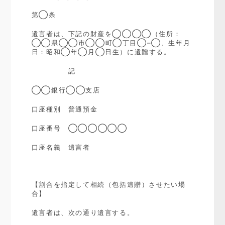
第◯条
遺言者は、下記の財産を◯◯◯◯（住所：
◯◯県◯◯市◯◯町◯丁目◯
–
◯、生年月
日：昭和◯年◯月◯日生）に遺贈する。
記
◯◯銀行◯◯支店
口座種別 普通預金
口座番号 ◯◯◯◯◯◯
口座名義 遺言者
【割合を指定して相続（包括遺贈）させたい場
合】
遺言者は、次の通り遺言する。