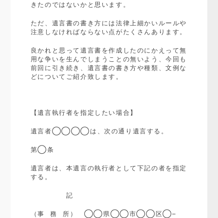
きたのではないかと思います。
ただ、遺言書の書き方には法律上細かいルールや
注意しなければならない点がたくさんあります。
良かれと思って遺言書を作成したのにかえって無
用な争いを生んでしまうことの無いよう、今回も
前回に引き続き、遺言書の書き方や種類、文例な
どについてご紹介致します。
【遺言執行者を指定したい場合】
遺言者◯◯◯◯は、次の通り遺言する。
第◯条
遺言者は、本遺言の執行者として下記の者を指定
する。
記
（事
務
所） ◯◯県◯◯市◯◯区◯
–