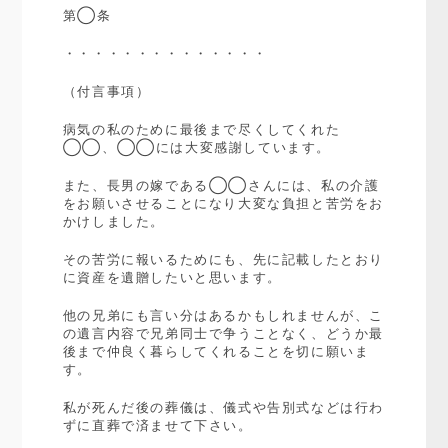
第◯条
・・・・・・・・・・・・・・
（付言事項）
病気の私のために最後まで尽くしてくれた
◯◯、◯◯には大変感謝しています。
また、長男の嫁である◯◯さんには、私の介護
をお願いさせることになり大変な負担と苦労をお
かけしました。
その苦労に報いるためにも、先に記載したとおり
に資産を遺贈したいと思います。
他の兄弟にも言い分はあるかもしれませんが、こ
の遺言内容で兄弟同士で争うことなく、どうか最
後まで仲良く暮らしてくれることを切に願いま
す。
私が死んだ後の葬儀は、儀式や告別式などは行わ
ずに直葬で済ませて下さい。